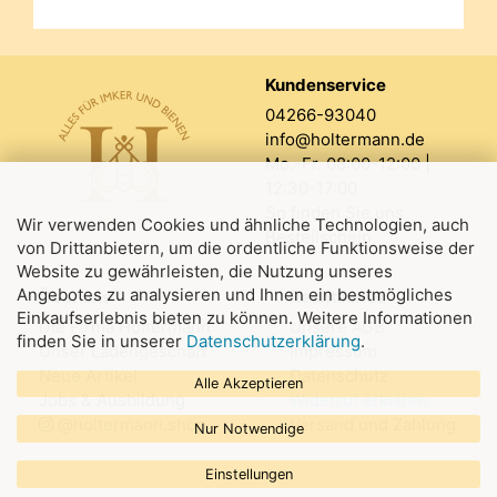
Kundenservice
04266-93040
info@holtermann.de
Mo.-Fr. 08:00-12:00 |
12:30-17:00
So finden Sie uns
Wir verwenden Cookies und ähnliche Technologien, auch
Bestellschein
von Drittanbietern, um die ordentliche Funktionsweise der
Website zu gewährleisten, die Nutzung unseres
Angebotes zu analysieren und Ihnen ein bestmögliches
Über uns
Rechtliches
Einkaufserlebnis bieten zu können. Weitere Informationen
Die Firma Holtermann
Unsere AGB
finden Sie in unserer
Datenschutzerklärung
.
Unser Ladengeschäft
Impressum
Neue Artikel
Datenschutz
Alle Akzeptieren
Jobs & Ausbildung
Widerruf erklären
@holtermann.shop
Versand und Zahlung
Nur Notwendige
Einstellungen