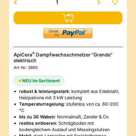
®
ApiCera
Dampfwachsschmelzer "Grande"
elektrisch
Art-Nr.
3860
NEU im Sortiment
robust & leistungsstark
: komplett aus Edelstahl,
Heizpatrone mit 3 kW Leistung
Temperaturregelung
: stufenlos von ca. 60–200
°C
bis zu 30 Waben
: Normalmaß, Zander & Co
restlos entleeren
: Schrägboden mit
bodengleichem Auslauf und Messingstutzen
Mobil
: dank Lenkrollen mit Feststellbremse