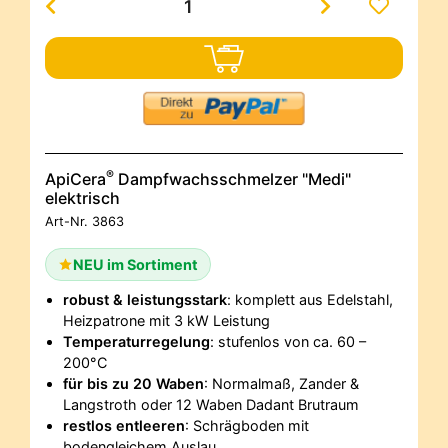
®
ApiCera
Dampfwachsschmelzer "Medi"
elektrisch
Art-Nr.
3863
NEU im Sortiment
robust & leistungsstark
: komplett aus Edelstahl,
Heizpatrone mit 3 kW Leistung
Temperaturregelung
: stufenlos von ca. 60 –
200°C
für bis zu 20 Waben
: Normalmaß, Zander &
Langstroth oder 12 Waben Dadant Brutraum
restlos entleeren
: Schrägboden mit
bodengleichem Auslau