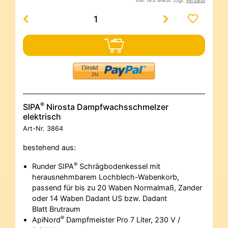
inkl. 19% MwSt. zzgl.
Versand
®
SIPA
Nirosta Dampfwachsschmelzer
elektrisch
Art-Nr.
3864
bestehend aus:
®
Runder SIPA
Schrägbodenkessel mit
herausnehmbarem Lochblech-Wabenkorb,
passend für bis zu 20 Waben Normalmaß, Zander
oder 14 Waben Dadant US bzw. Dadant
Blatt Brutraum
®
ApiNord
Dampfmeister Pro 7 Liter, 230 V /