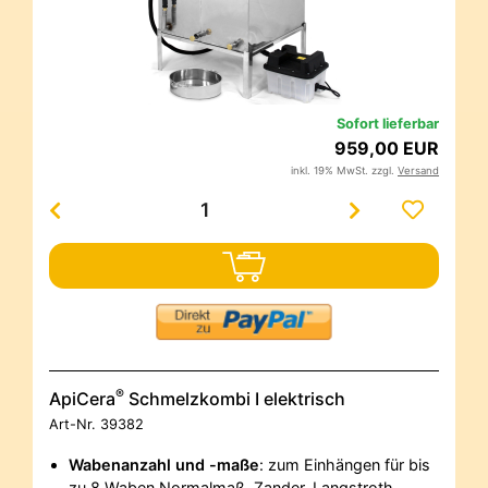
Sofort lieferbar
959,00 EUR
inkl. 19% MwSt. zzgl.
Versand
®
ApiCera
Schmelzkombi I elektrisch
Art-Nr.
39382
Wabenanzahl und -maße
: zum Einhängen für bis
zu 8 Waben Normalmaß, Zander, Langstroth,