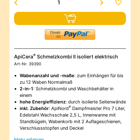
®
ApiCera
Schmelzkombi II isoliert elektrisch
Art-Nr.
39390
Wabenanzahl und -maße
: zum Einhängen für bis
zu 12 Waben Normalmaß
2-in-1
: Schmelzkombi und Waschbehälter in
einem
hohe Energieffizienz
: durch isolierte Seitenwände
®
inkl. Zubehör
: ApiNord
Dampfmeister Pro 7 Liter,
Edelstahl Wachsschale 2,5 L, Innenwanne mit
Standbügeln, Wabenkorb mit 2 Auflageschienen,
Verschlussstopfen und Deckel
Mehr erfahren…