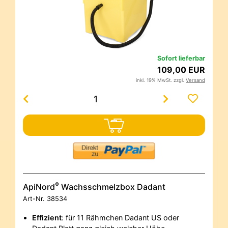
Sofort lieferbar
109,00 EUR
inkl. 19% MwSt. zzgl.
Versand
®
ApiNord
Wachsschmelzbox Dadant
Art-Nr.
38534
Effizient
: für 11 Rähmchen Dadant US oder