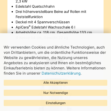
2,3 kW
Edelstahl Quetschhahn
Drei höhenverstellbare Beine auf Rollen mit
Feststellfunktion
Deckel mit 4 Spannverschlüssen
®
ApiCera
Edelstahl Wachsschale 6 l
Arbeitshöhe ca. 118 cm, Gesamthöhe 133 cm
Ø Kessel 54 cm, Gewicht 22 kg
Mehr erfahren…
Wir verwenden Cookies und ähnliche Technologien, auch
von Drittanbietern, um die ordentliche Funktionsweise der
Website zu gewährleisten, die Nutzung unseres
Angebotes zu analysieren und Ihnen ein bestmögliches
Einkaufserlebnis bieten zu können. Weitere Informationen
finden Sie in unserer
Datenschutzerklärung
.
Alle Akzeptieren
Nur Notwendige
Einstellungen