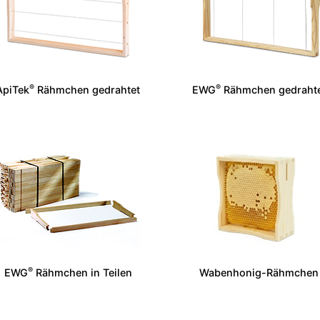
®
®
ApiTek
Rähmchen gedrahtet
EWG
Rähmchen gedraht
®
EWG
Rähmchen in Teilen
Wabenhonig-Rähmchen