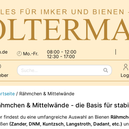
n.de
08:00 - 12:00
|
Mo.-Fr.
12:30 - 17:00
eber
Log
rtseite
/
Rähmchen & Mittelwände
hmchen & Mittelwände - die Basis für stab
er findest du eine umfangreiche Auswahl an Bienen
Rähmch
ßen
(Zander, DNM, Kuntzsch, Langstroth, Dadant, etc.)
un