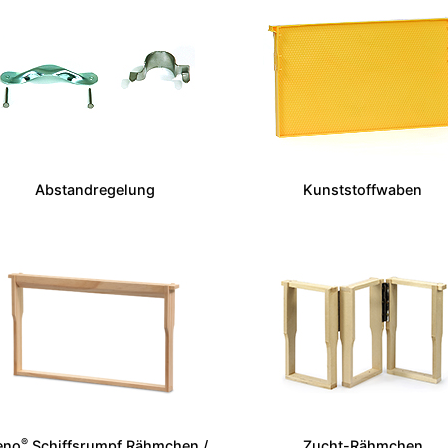
Abstandregelung
Kunststoffwaben
®
eno
Schiffsrumpf Rähmchen /
Zucht-Rähmchen