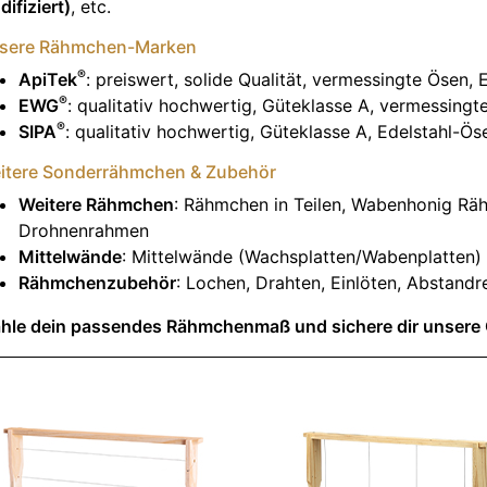
ifiziert)
, etc.
sere Rähmchen-Marken
®
ApiTek
: preiswert, solide Qualität, vermessingte Ösen
®
EWG
: qualitativ hochwertig, Güteklasse A, vermessing
®
SIPA
: qualitativ hochwertig, Güteklasse A, Edelstahl-Ö
itere Sonderrähmchen & Zubehör
Weitere Rähmchen
: Rähmchen in Teilen, Wabenhonig R
Drohnenrahmen
Mittelwände
: Mittelwände (Wachsplatten/Wabenplatten)
Rähmchenzubehör
: Lochen, Drahten, Einlöten, Abstan
hle dein passendes Rähmchenmaß und sichere dir unsere 