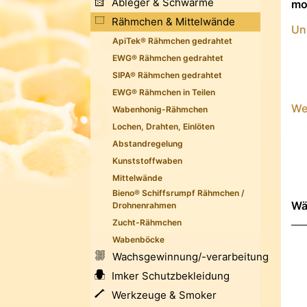
Ableger & Schwärme
mod
Rähmchen & Mittelwände
Un
ApiTek® Rähmchen gedrahtet
EWG® Rähmchen gedrahtet
SIPA® Rähmchen gedrahtet
EWG® Rähmchen in Teilen
We
Wabenhonig-Rähmchen
Lochen, Drahten, Einlöten
Abstandregelung
Kunststoffwaben
Mittelwände
Bieno® Schiffsrumpf Rähmchen /
Wä
Drohnenrahmen
Zucht-Rähmchen
Wabenböcke
Wachsgewinnung/-verarbeitung
Imker Schutzbekleidung
Werkzeuge & Smoker