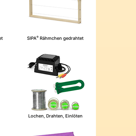
®
et
SIPA
Rähmchen gedrahtet
Lochen, Drahten, Einlöten