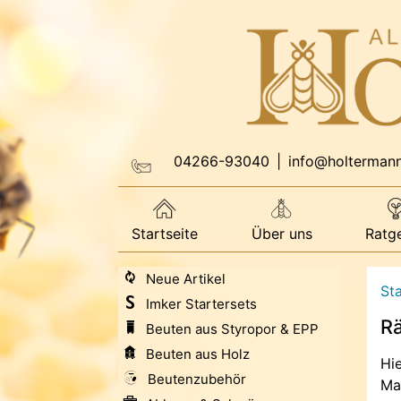
04266-93040
|
info@holterman
Startseite
Über uns
Ratg
Neue Artikel
Sta
Imker Startersets
Rä
Beuten aus Styropor & EPP
Beuten aus Holz
Hi
Beutenzubehör
Ma