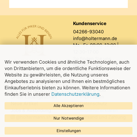
Kundenservice
04266-93040
info@holtermann.de
Mo.-Fr. 08:00-12:00 |
12:30-17:00
So finden Sie uns
Wir verwenden Cookies und ähnliche Technologien, auch
Bestellschein
von Drittanbietern, um die ordentliche Funktionsweise der
Website zu gewährleisten, die Nutzung unseres
Angebotes zu analysieren und Ihnen ein bestmögliches
Über uns
Rechtliches
Einkaufserlebnis bieten zu können. Weitere Informationen
Die Firma Holtermann
Unsere AGB
finden Sie in unserer
Datenschutzerklärung
.
Unser Ladengeschäft
Impressum
Neue Artikel
Datenschutz
Alle Akzeptieren
Jobs & Ausbildung
Widerruf erklären
@holtermann.shop
Versand und Zahlung
Nur Notwendige
Einstellungen