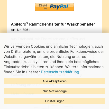
®
ApiNord
Rähmchenhalter für Waschbehälter
Art-Nr.
3961
aus Edelstahl, mit Einstellschiene, Griffen und
Feststellschraube. Einstellbar für ca. 15 bis 20
Wir verwenden Cookies und ähnliche Technologien, auch
Rähmchen in den gängigen Maßen wie Normalmaß,
von Drittanbietern, um die ordentliche Funktionsweise der
Zander, Dadant US bzw. Dadant Blatt Brutraum oder
Website zu gewährleisten, die Nutzung unseres
®
Kuntzsch Hoch. Passend sowohl für den ApiNord
Angebotes zu analysieren und Ihnen ein bestmögliches
GIGANT Dampfwachsschmelzer Art. 3924, den
Einkaufserlebnis bieten zu können. Weitere Informationen
Kombinationen sowie für den Reinigungs- und
finden Sie in unserer
Datenschutzerklärung
.
Waschbehälter Art. 3960. Gewicht ca. 3 kg
Alle Akzeptieren
Lieferung ohne Rähmchen
Nur Notwendige
Mehr erfahren…
Einstellungen