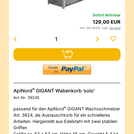
Sofort lieferbar
129,00 EUR
inkl. 19% MwSt. zzgl.
Versand
®
ApiNord
GIGANT Wabenkorb 'solo'
Art-Nr.
39245
®
passend für den ApiNord
GIGANT Wachsschmelzer
Art. 3924, als Austauschkorb für ein schnelleres
Arbeiten. Hergestellt aus Edelstahl mit zwei stabilen
Griffen
Größe ca. 53 x 53 cm, Höhe 45 cm, Gewicht 5,4 kg