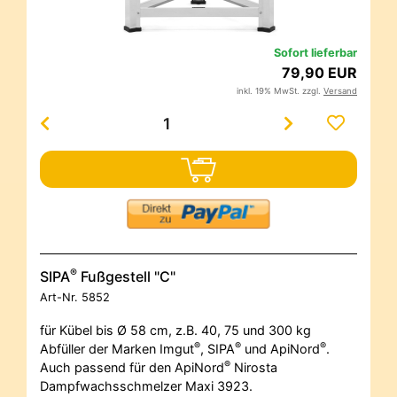
Sofort lieferbar
79,90 EUR
inkl. 19% MwSt. zzgl.
Versand
®
SIPA
Fußgestell "C"
Art-Nr.
5852
für Kübel bis Ø 58 cm, z.B. 40, 75 und 300 kg
®
®
®
Abfüller der Marken Imgut
, SIPA
und ApiNord
.
®
Auch passend für den ApiNord
Nirosta
Dampfwachsschmelzer Maxi 3923.