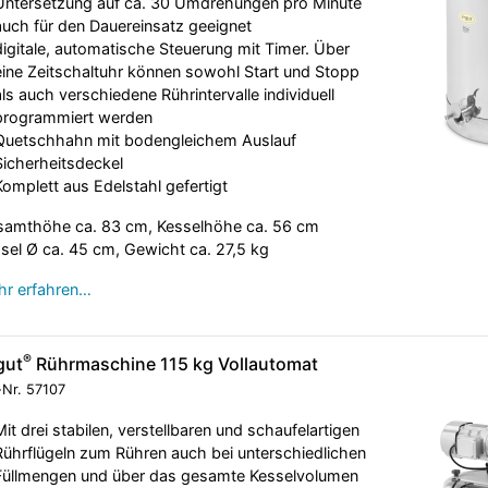
Untersetzung auf ca. 30 Umdrehungen pro Minute
auch für den Dauereinsatz geeignet
digitale, automatische Steuerung mit Timer. Über
eine Zeitschaltuhr können sowohl Start und Stopp
als auch verschiedene Rührintervalle individuell
programmiert werden
Quetschhahn mit bodengleichem Auslauf
Sicherheitsdeckel
Komplett aus Edelstahl gefertigt
amthöhe ca. 83 cm, Kesselhöhe ca. 56 cm
sel Ø ca. 45 cm, Gewicht ca. 27,5 kg
r erfahren…
®
gut
Rührmaschine 115 kg Vollautomat
-Nr.
57107
Mit drei stabilen, verstellbaren und schaufelartigen
Rührflügeln zum Rühren auch bei unterschiedlichen
Füllmengen und über das gesamte Kesselvolumen