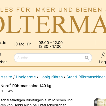
n.de
08:00 - 12:00
|
Mo.-Fr.
12:30 - 17:00
eber
Log
rtseite
/
Honigernte
/
Honig rühren
/
Stand-Rührmaschinen
®
iNord
Rührmaschine 140 kg
-Nr.
5705
 schaufelartigen Rührflügeln zum Mischen und
ren von Honig auch bei unterschiedlichen