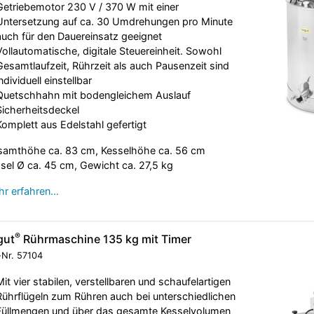
Getriebemotor 230 V / 370 W mit einer
Untersetzung auf ca. 30 Umdrehungen pro Minute
auch für den Dauereinsatz geeignet
Vollautomatische, digitale Steuereinheit. Sowohl
Gesamtlaufzeit, Rührzeit als auch Pausenzeit sind
individuell einstellbar
Quetschhahn mit bodengleichem Auslauf
Sicherheitsdeckel
Komplett aus Edelstahl gefertigt
amthöhe ca. 83 cm, Kesselhöhe ca. 56 cm
sel Ø ca. 45 cm, Gewicht ca. 27,5 kg
r erfahren…
®
gut
Rührmaschine 135 kg mit Timer
-Nr.
57104
Mit vier stabilen, verstellbaren und schaufelartigen
Rührflügeln zum Rühren auch bei unterschiedlichen
Füllmengen und über das gesamte Kesselvolumen