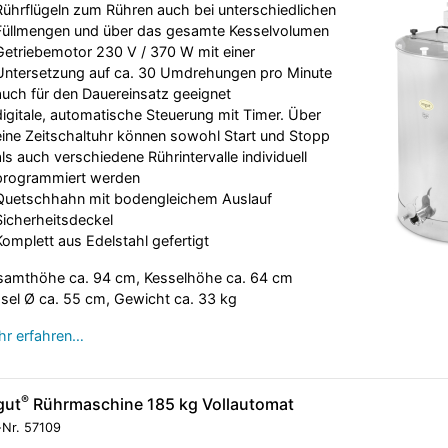
Rührflügeln zum Rühren auch bei unterschiedlichen
Füllmengen und über das gesamte Kesselvolumen
Getriebemotor 230 V / 370 W mit einer
Untersetzung auf ca. 30 Umdrehungen pro Minute
auch für den Dauereinsatz geeignet
digitale, automatische Steuerung mit Timer. Über
eine Zeitschaltuhr können sowohl Start und Stopp
als auch verschiedene Rührintervalle individuell
programmiert werden
Quetschhahn mit bodengleichem Auslauf
Sicherheitsdeckel
Komplett aus Edelstahl gefertigt
amthöhe ca. 94 cm, Kesselhöhe ca. 64 cm
sel Ø ca. 55 cm, Gewicht ca. 33 kg
r erfahren…
®
gut
Rührmaschine 185 kg Vollautomat
-Nr.
57109