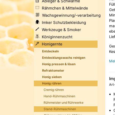
Ableger & Schwärme
Fül
Rähmchen & Mittelwände
Get
Wachsgewinnung/-verarbeitung
Min
Pla
Imker Schutzbekleidung
mas
Werkzeuge & Smoker
ebe
Königinnenzucht
Lie
Honigernte
Ges
Entdeckeln
Kes
Entdecklungswachs reinigen
Meh
Honig pressen & lösen
Refraktometer
Honig sieben
Im
Honig rühren
Art
Cremig rühren
Hand-Rührmaschinen
Rührmeister und Rührwerke
Stand-Rührmaschinen