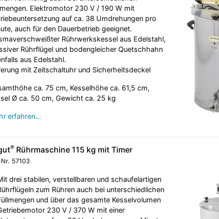
lmengen. Elektromotor 230 V / 190 W mit
riebeuntersetzung auf ca. 38 Umdrehungen pro
ute, auch für den Dauerbetrieb geeignet.
smaverschweißter Rührwerkskessel aus Edelstahl,
siver Rührflügel und bodengleicher Quetschhahn
nfalls aus Edelstahl.
ferung mit Zeitschaltuhr und Sicherheitsdeckel
amthöhe ca. 75 cm, Kesselhöhe ca. 61,5 cm,
sel Ø ca. 50 cm, Gewicht ca. 25 kg
r erfahren…
®
gut
Rührmaschine 115 kg mit Timer
-Nr.
57103
Mit drei stabilen, verstellbaren und schaufelartigen
Rührflügeln zum Rühren auch bei unterschiedlichen
Füllmengen und über das gesamte Kesselvolumen
Getriebemotor 230 V / 370 W mit einer