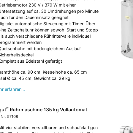
Getriebemotor 230 V / 370 W mit einer
Untersetzung auf ca. 30 Umdrehungen pro Minute
auch für den Dauereinsatz geeignet
digitale, automatische Steuerung mit Timer. Über
eine Zeitschaltuhr können sowohl Start und Stopp
als auch verschiedene Rührintervalle individuell
programmiert werden
Quetschhahn mit bodengleichem Auslauf
Sicherheitsdeckel
Komplett aus Edelstahl gefertigt
amthöhe ca. 90 cm, Kesselhöhe ca. 65 cm
sel Ø ca. 45 cm, Gewicht ca. 29 kg
r erfahren…
®
gut
Rührmaschine 135 kg Vollautomat
-Nr.
57108
Mit vier stabilen, verstellbaren und schaufelartigen