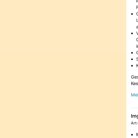
Ges
Kes
Meh
Im
Art