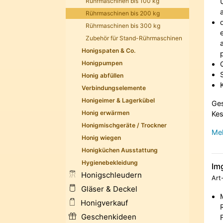
Rührmaschinen bis 100 kg
Rührmaschinen bis 200 kg
Rührmaschinen bis 300 kg
Zubehör für Stand-Rührmaschinen
Honigspaten & Co.
Honigpumpen
Honig abfüllen
Verbindungselemente
Honigeimer & Lagerkübel
Ges
Honig erwärmen
Kes
Honigmischgeräte / Trockner
Meh
Honig wiegen
Honigküchen Ausstattung
Hygienebekleidung
Im
Honigschleudern
Art
Gläser & Deckel
Honigverkauf
Geschenkideen