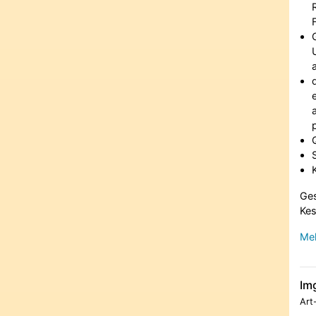
Ges
Kes
Meh
Im
Art