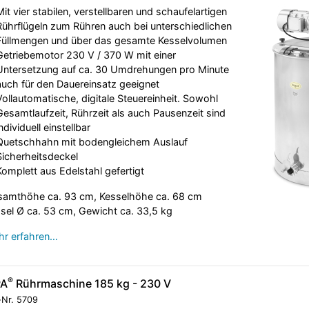
Mit vier stabilen, verstellbaren und schaufelartigen
Rührflügeln zum Rühren auch bei unterschiedlichen
Füllmengen und über das gesamte Kesselvolumen
Getriebemotor 230 V / 370 W mit einer
Untersetzung auf ca. 30 Umdrehungen pro Minute
auch für den Dauereinsatz geeignet
Vollautomatische, digitale Steuereinheit. Sowohl
Gesamtlaufzeit, Rührzeit als auch Pausenzeit sind
individuell einstellbar
Quetschhahn mit bodengleichem Auslauf
Sicherheitsdeckel
Komplett aus Edelstahl gefertigt
amthöhe ca. 93 cm, Kesselhöhe ca. 68 cm
sel Ø ca. 53 cm, Gewicht ca. 33,5 kg
r erfahren…
®
PA
Rührmaschine 185 kg - 230 V
-Nr.
5709