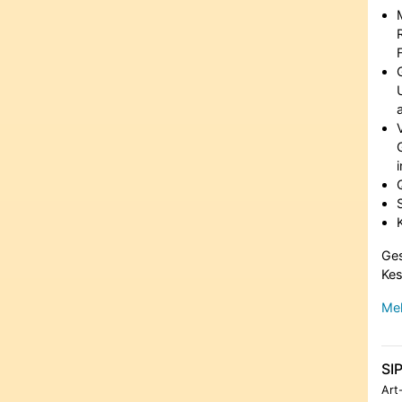
Ges
Kes
Meh
SI
Art