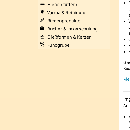
Bienen füttern
Varroa & Reinigung
Bienenprodukte
Bücher & Imkerschulung
Gießformen & Kerzen
Fundgrube
Ges
Kes
Meh
Im
Art