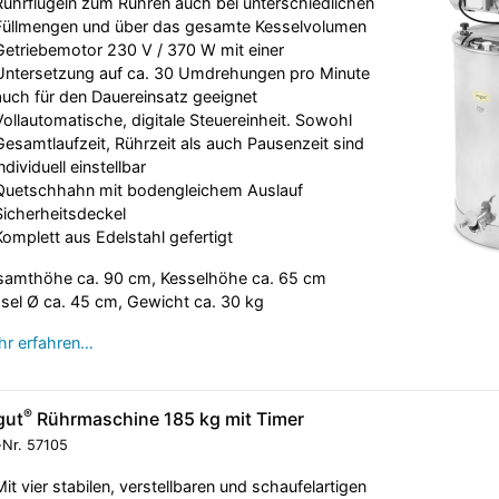
Rührflügeln zum Rühren auch bei unterschiedlichen
Füllmengen und über das gesamte Kesselvolumen
Getriebemotor 230 V / 370 W mit einer
Untersetzung auf ca. 30 Umdrehungen pro Minute
auch für den Dauereinsatz geeignet
Vollautomatische, digitale Steuereinheit. Sowohl
Gesamtlaufzeit, Rührzeit als auch Pausenzeit sind
individuell einstellbar
Quetschhahn mit bodengleichem Auslauf
Sicherheitsdeckel
Komplett aus Edelstahl gefertigt
amthöhe ca. 90 cm, Kesselhöhe ca. 65 cm
sel Ø ca. 45 cm, Gewicht ca. 30 kg
r erfahren…
®
gut
Rührmaschine 185 kg mit Timer
-Nr.
57105
Mit vier stabilen, verstellbaren und schaufelartigen