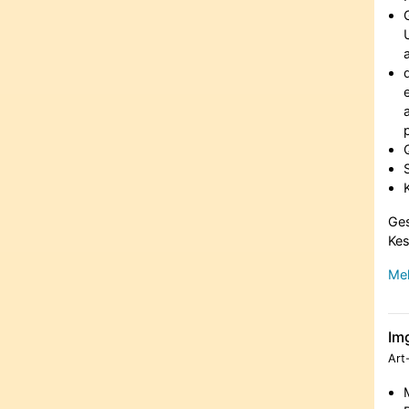
Ges
Kes
Meh
Im
Art