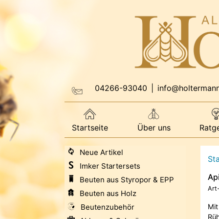
04266-93040
|
info@holterman
Startseite
Über uns
Ratg
Neue Artikel
Sta
Imker Startersets
Ap
Beuten aus Styropor & EPP
Art
Beuten aus Holz
Beutenzubehör
Mit
Rüh